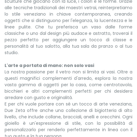
sculture che giocano con la luce, i colori e le forme. Grazie
alle tecniche tradizionali dei maestri vetrai, reinterpretiamo
lo stile veneziano in chiave contemporanea, creando
oggetti che si distinguono per l'eleganza, la lucentezza e le
linee pulite. Che tu preferisca un vaso dalle forme
classiche o uno dal design più audace e astratto, troverai il
pezzo perfetto per aggiungere un tocco di classe e
personalità al tuo salotto, alla tua sala da pranzo o al tuo
studio.
L'arte a portata di mano: non solo vasi
La nostra passione per il vetro non si limita ai vasi. Oltre a
questi magnifici complementi d'arredo, esplora la nostra
vasta gamma di oggetti per la casa, come centrotavola,
bicchieri e altri complementi perfetti per chi desidera
arredare con gusto e originalità.
E per chi vuole portare con sé un tocco di arte veneziana,
Due Zeta offre anche una collezione di bigiotteria di alto
livello, che include collane, bracciali, anelli e orecchini. Ogni
gioiello è un'espressione di stile, con la possibilità di
personalizzarlo per renderlo perfettamente in linea con il
tuo gusto e la tua persona.