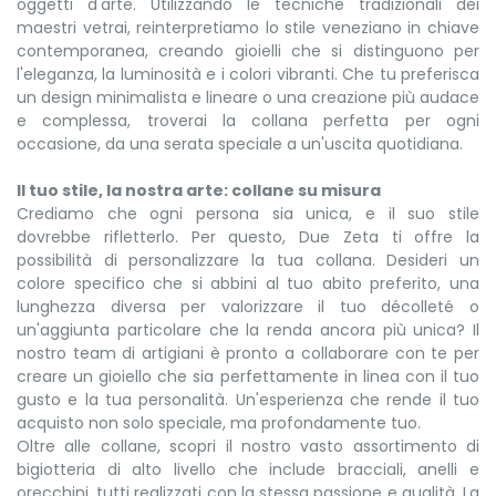
oggetti d'arte. Utilizzando le tecniche tradizionali dei
maestri vetrai, reinterpretiamo lo stile veneziano in chiave
contemporanea, creando gioielli che si distinguono per
l'eleganza, la luminosità e i colori vibranti. Che tu preferisca
un design minimalista e lineare o una creazione più audace
e complessa, troverai la collana perfetta per ogni
occasione, da una serata speciale a un'uscita quotidiana.
Il tuo stile, la nostra arte: collane su misura
Crediamo che ogni persona sia unica, e il suo stile
dovrebbe rifletterlo. Per questo, Due Zeta ti offre la
possibilità di personalizzare la tua collana. Desideri un
colore specifico che si abbini al tuo abito preferito, una
lunghezza diversa per valorizzare il tuo décolleté o
un'aggiunta particolare che la renda ancora più unica? Il
nostro team di artigiani è pronto a collaborare con te per
creare un gioiello che sia perfettamente in linea con il tuo
gusto e la tua personalità. Un'esperienza che rende il tuo
acquisto non solo speciale, ma profondamente tuo.
Oltre alle collane, scopri il nostro vasto assortimento di
bigiotteria di alto livello che include bracciali, anelli e
orecchini, tutti realizzati con la stessa passione e qualità. La