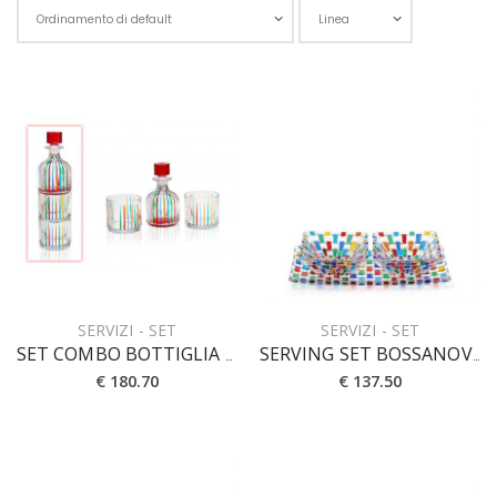
Scegli l'o
SERVIZI - SET
SERVIZI - SET
SET COMBO BOTTIGLIA CL 32 + 2 BICCHIERI CL 37
SERVING SET BOSSANOVA [3pz] 28x14 cm
€ 180.70
€ 137.50