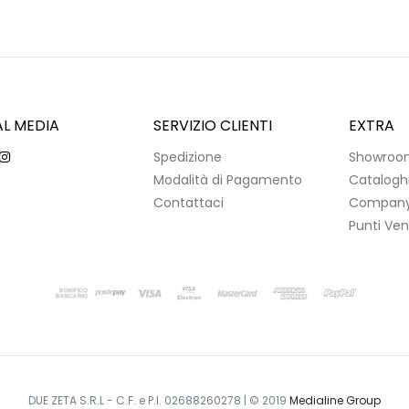
AL MEDIA
SERVIZIO CLIENTI
EXTRA
Spedizione
Showroo
Modalità di Pagamento
Catalogh
Contattaci
Company 
Punti Ven
DUE ZETA S.R.L - C.F. e P.I. 02688260278 | © 2019
Medialine Group