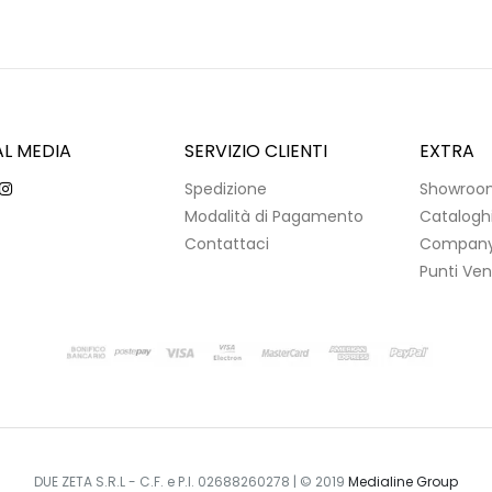
AL MEDIA
SERVIZIO CLIENTI
EXTRA
Spedizione
Showroo
Modalità di Pagamento
Catalogh
Contattaci
Company 
Punti Ven
DUE ZETA S.R.L - C.F. e P.I. 02688260278 | © 2019
Medialine Group