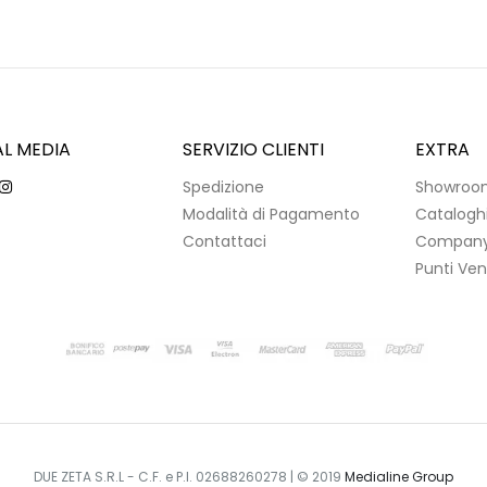
AL MEDIA
SERVIZIO CLIENTI
EXTRA
Spedizione
Showroo
Modalità di Pagamento
Catalogh
Contattaci
Company 
Punti Ven
DUE ZETA S.R.L - C.F. e P.I. 02688260278 | © 2019
Medialine Group