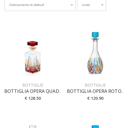
Scegli l'o
BOTTIGLIE
BOTTIGLIE
BOTTIGLIA OPERA QUADRA CL 75 [PRESTIGE]
BOTTIGLIA OPERA ROTONDA CL 90
€ 128.50
€ 120.90